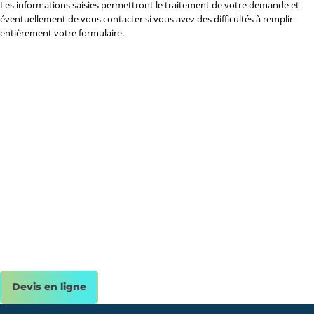
Les informations saisies permettront le traitement de votre demande et
éventuellement de vous contacter si vous avez des difficultés à remplir
entièrement votre formulaire.
Installation borne de recharge
pour particuliers &
professionnels
Professionnels certifiés, nous assurons la pose, la mise en service
et l’entretien de votre borne électrique.
Devis en ligne