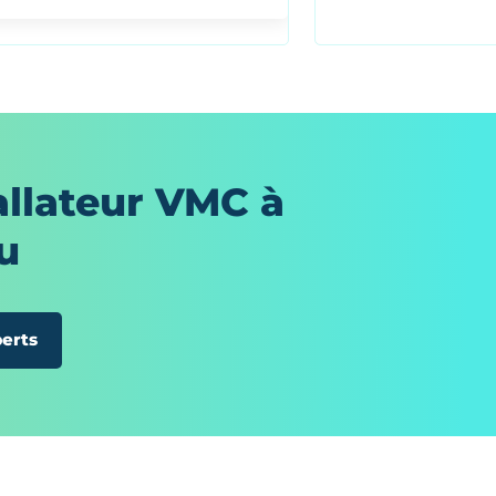
allateur VMC à
u
erts