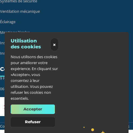
Systèmes de sécurité
Ventilation mécanique
Éclairage
Mentions légales
Utilisation
Installateur borne de recharge
×
des cookies
Installateur VMC
Nous utilisons des cookies
pour améliorer votre
Contact
expérience. En cliquant sur
«Accepter», vous
9 RUE DES COLONNES, 75002 PARIS
consentez à leur
utilisation. Vous pouvez
06 61 45 57 99
refuser les cookies non
essentiels.
Accepter
Refuser
Défiler vers le haut
Copyright 2025 ©
EVAPI Bâtiment