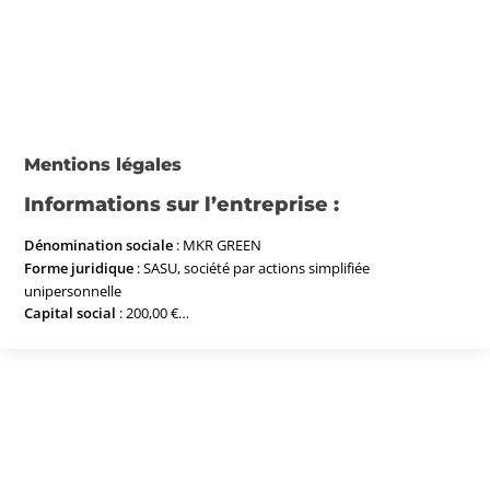
Mentions légales
Informations sur l’entreprise :
Dénomination sociale
: MKR GREEN
Forme juridique
: SASU, société par actions simplifiée
unipersonnelle
Capital social
: 200,00 €
Siège social
: 9 RUE DES COLONNES, 75002 PARIS
Numéro SIRET
: 97899834200015
Numéro de TVA intracommunautaire
: FR35978998342
Téléphone :
06 61 45 57 99